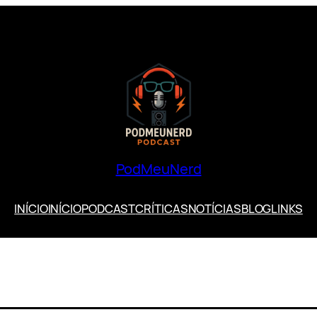
PodMeuNerd
INÍCIO
INÍCIO
PODCAST
CRÍTICAS
NOTÍCIAS
BLOG
LINKS