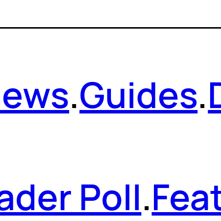
News
.
Guides
.
ader Poll
.
Fea