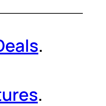
Deals
.
tures
.