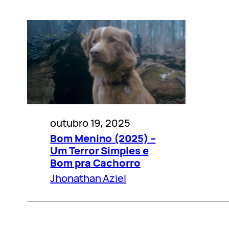
outubro 19, 2025
Bom Menino (2025) –
Um Terror Simples e
Bom pra Cachorro
Jhonathan Aziel