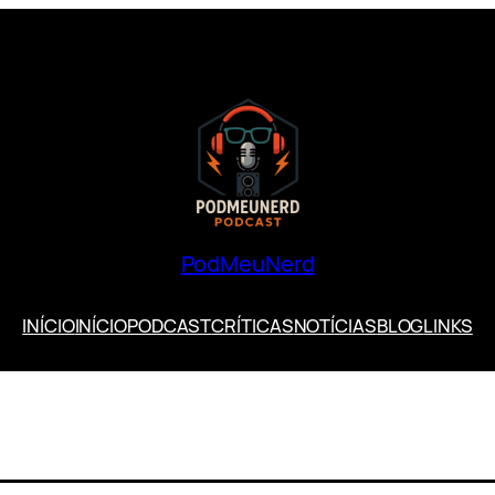
PodMeuNerd
INÍCIO
INÍCIO
PODCAST
CRÍTICAS
NOTÍCIAS
BLOG
LINKS