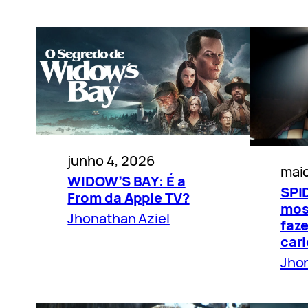
junho 4, 2026
maio
WIDOW’S BAY: É a
SPI
From da Apple TV?
mos
Jhonathan Aziel
faz
car
Jhon