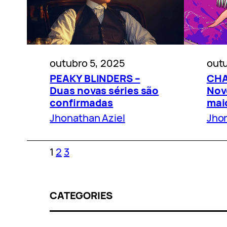
outubro 5, 2025
outu
PEAKY BLINDERS –
CHA
Duas novas séries são
Novo
confirmadas
mai
Jhonathan Aziel
Jhon
1
2
3
CATEGORIES