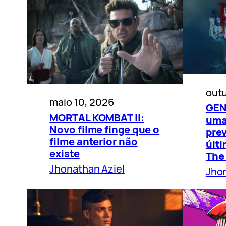
outu
maio 10, 2026
GEN
MORTAL KOMBAT II:
uma
Novo filme finge que o
prev
filme anterior não
últ
existe
The
Jhonathan Aziel
Jhon