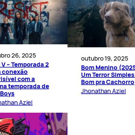
bro 26, 2025
outubro 19, 2025
 V – Temporada 2
Bom Menino (2025
 conexão
Um Terror Simples
isível com a
Bom pra Cachorro
ima temporada de
Jhonathan Aziel
 Boys
athan Aziel