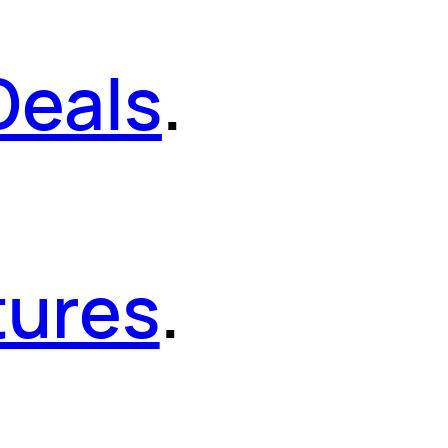
Deals
.
tures
.