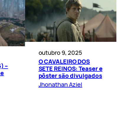
outubro 9, 2025
O CAVALEIRO DOS
) –
SETE REINOS: Teaser e
 e
pôster são divulgados
Jhonathan Aziel