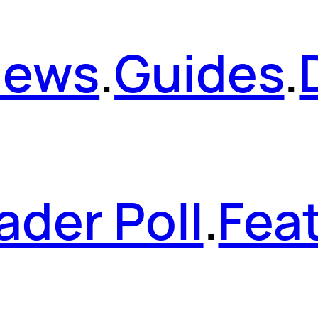
News
.
Guides
.
ader Poll
.
Fea