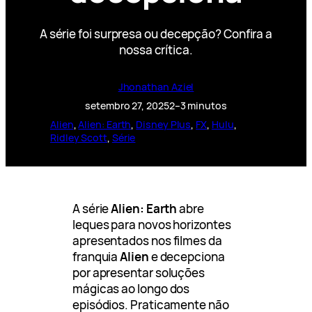
A série foi surpresa ou decepção? Confira a
nossa crítica.
Jhonathan Aziel
setembro 27, 2025
2–3 minutos
Alien
, 
Alien: Earth
, 
Disney Plus
, 
FX
, 
Hulu
, 
Ridley Scott
, 
Série
A série
Alien: Earth
abre
leques para novos horizontes
apresentados nos filmes da
franquia
Alien
e decepciona
por apresentar soluções
mágicas ao longo dos
episódios. Praticamente não