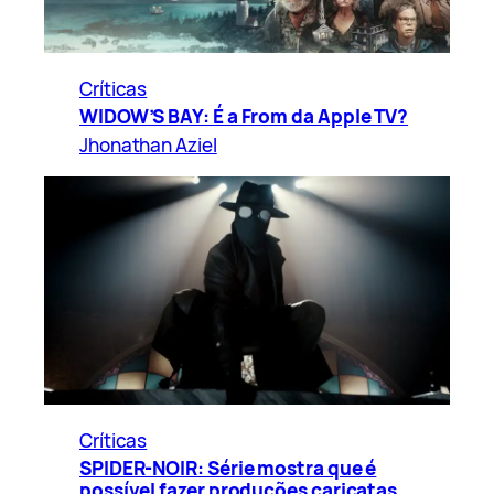
Críticas
WIDOW’S BAY: É a From da Apple TV?
Jhonathan Aziel
Críticas
SPIDER-NOIR: Série mostra que é
possível fazer produções caricatas