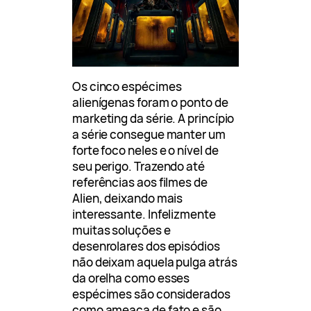
Os cinco espécimes
alienígenas foram o ponto de
marketing da série. A princípio
a série consegue manter um
forte foco neles e o nível de
seu perigo. Trazendo até
referências aos filmes de
Alien, deixando mais
interessante. Infelizmente
muitas soluções e
desenrolares dos episódios
não deixam aquela pulga atrás
da orelha como esses
espécimes são considerados
como ameaça de fato e são