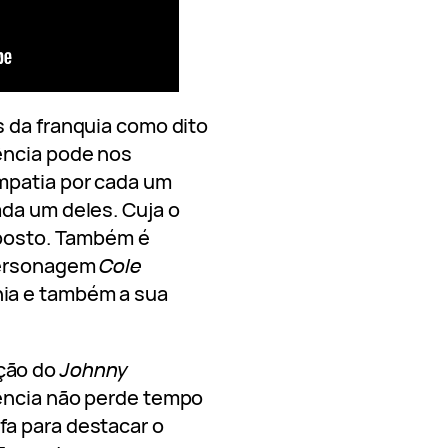
 da franquia como dito
ência pode nos
mpatia por cada um
da um deles. Cuja o
oposto. Também é
 personagem
Cole
ia e também a sua
ção do
Johnny
uência não perde tempo
a para destacar o