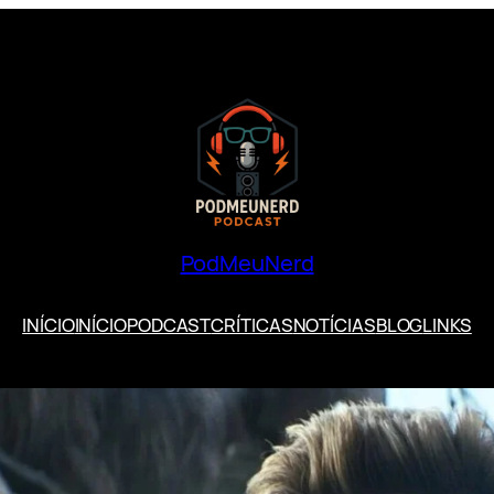
PodMeuNerd
INÍCIO
INÍCIO
PODCAST
CRÍTICAS
NOTÍCIAS
BLOG
LINKS