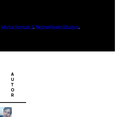
, 
Mortal Kombat 2
, 
NetherRealm Studios
, 
A
U
T
O
R