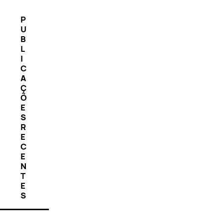
P
U
B
L
I
C
A
Ç
Õ
E
S
R
E
C
E
N
T
E
S