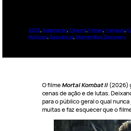
2025
, 
Adaptação
, 
Cinema
, 
Filmes
, 
Franquia
, 
G
Notícias
, 
Sequência
, 
Warner Bros Discovery
O filme
Mortal Kombat II
(2026) 
cenas de ação e de lutas. Deixa
para o público geral o qual nunca
muitas e faz esquecer que o filme