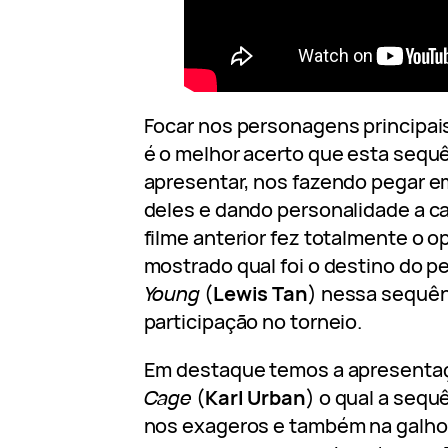
Focar nos personagens principais
é o melhor acerto que esta sequ
apresentar, nos fazendo pegar e
deles e dando personalidade a ca
filme anterior fez totalmente o 
mostrado qual foi o destino do
Young
(
Lewis Tan
) nessa sequên
participação no torneio.
Em destaque temos a apresenta
Cage
(
Karl Urban
) o qual a seq
nos exageros e também na galhof