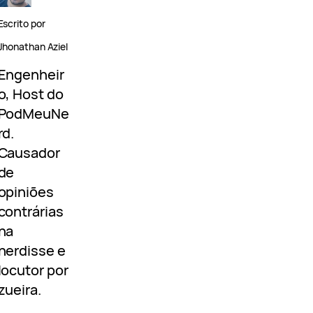
Escrito por
Jhonathan Aziel
Engenheir
o, Host do
PodMeuNe
rd.
Causador
de
opiniões
contrárias
na
nerdisse e
locutor por
zueira.