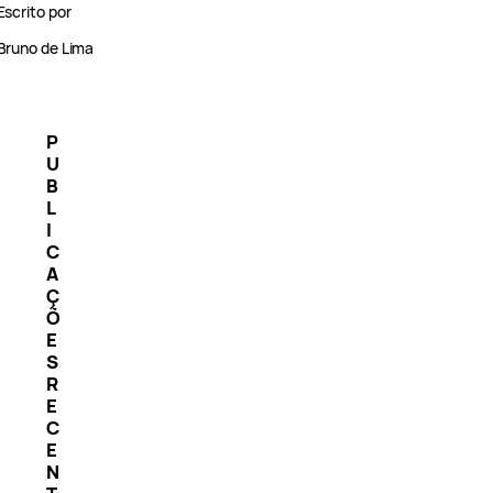
Escrito por
Bruno de Lima
P
U
B
L
I
C
A
Ç
Õ
E
S
R
E
C
E
N