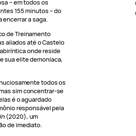
osa – em todos os
antes 155 minutos – do
 encerrar a saga.
co de Treinamento
us aliados até o Castelo
labiríntica onde reside
e sua elite demoníaca,
minuciosamente todos os
 mas sim concentrar-se
elas é o aguardado
emônio responsável pela
in
(2020), um
ão de imediato.