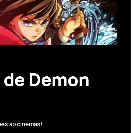
to de Demon
dões ao cinemas!