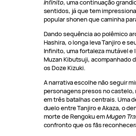
Infinito
, uma continuação grandi
sentidos, já que tem impression
popular shonen que caminha para
Dando sequência ao polêmico ar
Hashira, o longa leva Tanjiro e se
Infinito, uma fortaleza mutável e 
Muzan Kibutsuji, acompanhado d
os Doze Kizuki.
A narrativa escolhe não seguir 
personagens presos no castelo,
em três batalhas centrais. Uma d
duelo entre Tanjiro e Akaza, o d
morte de Rengoku em
Mugen Tra
confronto que os fãs reconhecer