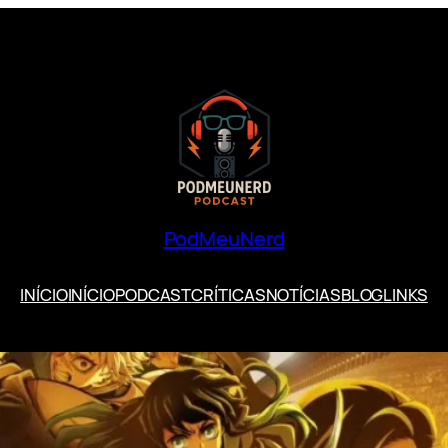
PodMeuNerd
INÍCIO
INÍCIO
PODCAST
CRÍTICAS
NOTÍCIAS
BLOG
LINKS