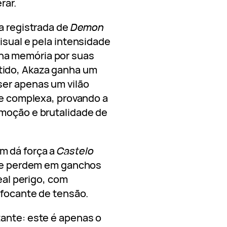
rar.
ca registrada de
Demon
isual e pela intensidade
na memória por suas
ido, Akaza ganha um
ser apenas um vilão
a e complexa, provando a
emoção e brutalidade de
m dá força a
Castelo
 se perdem em ganchos
real perigo, com
ufocante de tensão.
tante: este é apenas o