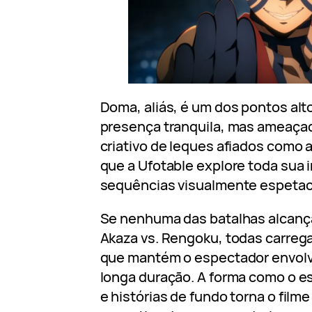
Doma, aliás, é um dos pontos alto
presença tranquila, mas ameaça
criativo de leques afiados como 
que a Ufotable explore toda sua 
sequências visualmente espetac
Se nenhuma das batalhas alcança
Akaza vs. Rengoku, todas carre
que mantém o espectador envolv
longa duração. A forma como o es
e histórias de fundo torna o fil