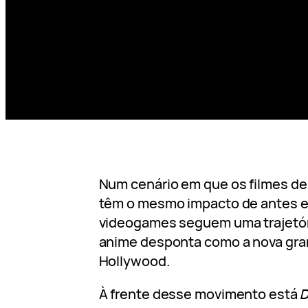
Num cenário em que os filmes de 
têm o mesmo impacto de antes e
videogames seguem uma trajetóri
anime desponta como a nova gra
Hollywood.
À frente desse movimento está
D