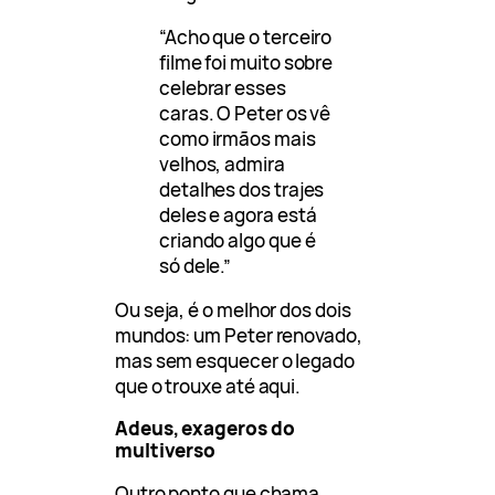
“Acho que o terceiro
filme foi muito sobre
celebrar esses
caras. O Peter os vê
como irmãos mais
velhos, admira
detalhes dos trajes
deles e agora está
criando algo que é
só dele.”
Ou seja, é o melhor dos dois
mundos: um Peter renovado,
mas sem esquecer o legado
que o trouxe até aqui.
Adeus, exageros do
multiverso
Outro ponto que chama