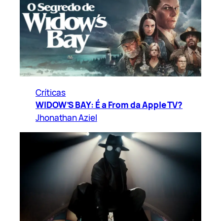
Críticas
WIDOW’S BAY: É a From da Apple TV?
Jhonathan Aziel