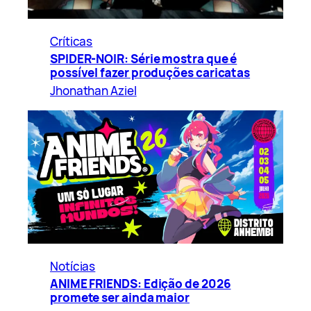
Críticas
SPIDER-NOIR: Série mostra que é
possível fazer produções caricatas
Jhonathan Aziel
Notícias
ANIME FRIENDS: Edição de 2026
promete ser ainda maior