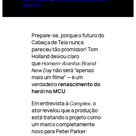
Day
, 
MCU
Prepare-se, porque o futuro do
Cabeça de Teia nunca
pareceu tão promissor! Tom
Holland deixou claro
que
Homem-Aranha: Brand
New Day
não será “apenas
mais um filme” — é um
verdadeiro
renascimento do
herói no MCU
.
Em entrevista à
Complex
, o
ator revelou que a produção
está tratando o projeto como
um marco completamente
novo para Peter Parker: