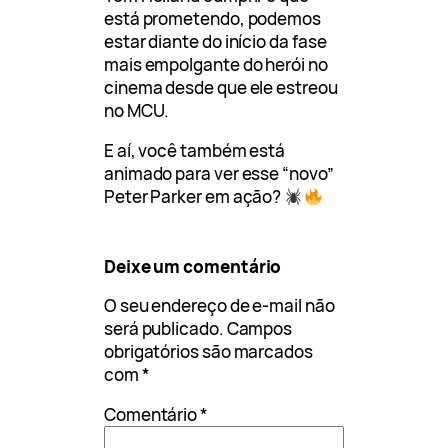
está prometendo, podemos
estar diante do início da fase
mais empolgante do herói no
cinema desde que ele estreou
no MCU.
E aí, você também está
animado para ver esse “novo”
Peter Parker em ação?
Deixe um comentário
O seu endereço de e-mail não
será publicado.
Campos
obrigatórios são marcados
com
*
Comentário
*