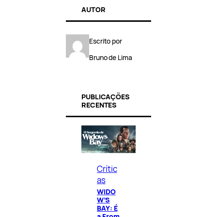
AUTOR
Escrito por
Bruno de Lima
PUBLICAÇÕES
RECENTES
Crític
as
WIDO
W’S
BAY: É
a From