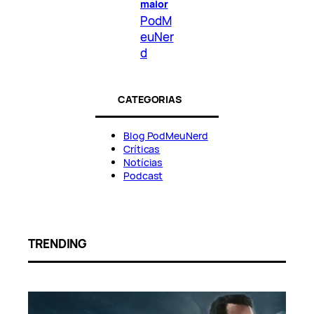
maior
PodM
euNer
d
CATEGORIAS
Blog PodMeuNerd
Críticas
Notícias
Podcast
TRENDING